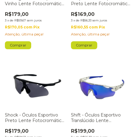
Vinho Lente Fotocromática
Preto Lente Fotocromática
Rosa
Lilás
R$179,00
R$169,00
3
x
de
R$59,67
sem juros
3
x
de
R$56,33
sem juros
R$170,05
com
Pix
R$160,55
com
Pix
Atenção, última peça!
Atenção, última peça!
Shock - Óculos Esportivo
Shift - Óculos Esportivo
Preto Lente Fotocromática
Translúcido Lente
Preta
Fotocromática Azul
R$179,00
R$199,00