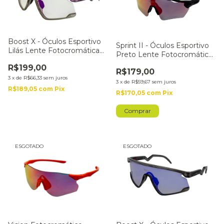
Boost X - Óculos Esportivo
Sprint II - Óculos Esportivo
Lilás Lente Fotocromática
Preto Lente Fotocromática
Lilás
Vermelha
R$199,00
R$179,00
3
x
de
R$66,33
sem juros
3
x
de
R$59,67
sem juros
R$189,05
com
Pix
R$170,05
com
Pix
ESGOTADO
ESGOTADO