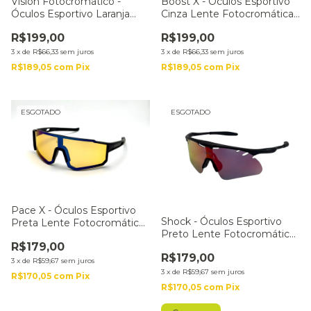
Vision Fotocromático -
Boost X - Óculos Esportivo
Óculos Esportivo Laranja
Cinza Lente Fotocromática
Lente Laranja
Azul
R$199,00
R$199,00
3
x
de
R$66,33
sem juros
3
x
de
R$66,33
sem juros
R$189,05
com
Pix
R$189,05
com
Pix
ESGOTADO
ESGOTADO
Pace X - Óculos Esportivo
Shock - Óculos Esportivo
Preta Lente Fotocromática
Preto Lente Fotocromática
Âmbar
R$179,00
Vermelha
R$179,00
3
x
de
R$59,67
sem juros
3
x
de
R$59,67
sem juros
R$170,05
com
Pix
R$170,05
com
Pix