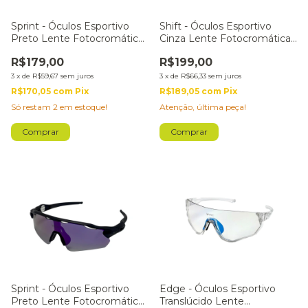
Sprint - Óculos Esportivo
Shift - Óculos Esportivo
Preto Lente Fotocromática
Cinza Lente Fotocromática
Light Preta
Rosa
R$179,00
R$199,00
3
x
de
R$59,67
sem juros
3
x
de
R$66,33
sem juros
R$170,05
com
Pix
R$189,05
com
Pix
Só restam
2
em estoque!
Atenção, última peça!
Sprint - Óculos Esportivo
Edge - Óculos Esportivo
Preto Lente Fotocromática
Translúcido Lente