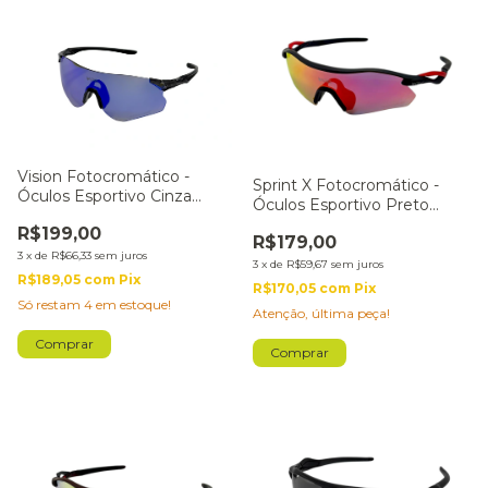
Vision Fotocromático -
Sprint X Fotocromático -
Óculos Esportivo Cinza
Óculos Esportivo Preto
Lente Azul
Lente Vermelha
R$199,00
R$179,00
3
x
de
R$66,33
sem juros
3
x
de
R$59,67
sem juros
R$189,05
com
Pix
R$170,05
com
Pix
Só restam
4
em estoque!
Atenção, última peça!