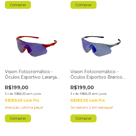
Vision Fotocromático -
Vision Fotocromático -
Óculos Esportivo Laranja
Óculos Esportivo Branco
Lente Lilás
Lente Azul
R$199,00
R$199,00
3
x
de
R$66,33
sem juros
3
x
de
R$66,33
sem juros
R$189,05
com
Pix
R$189,05
com
Pix
Atenção, última peça!
Só restam
2
em estoque!