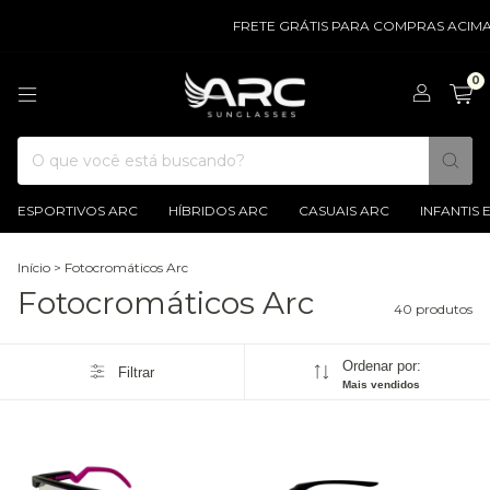
FRETE GRÁTIS PARA COMPRAS ACIMA DE R$ 
0
ESPORTIVOS ARC
HÍBRIDOS ARC
CASUAIS ARC
INFANTIS
Início
>
Fotocromáticos Arc
Fotocromáticos Arc
40 produtos
Ordenar por:
Filtrar
Mais vendidos