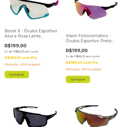
Boost X - Óculos Esportivo
Vision Fotocromático -
Azul e Rosa Lente
Óculos Esportivo Preto
Fotocromática Preta
R$199,00
Lente Vermelha
R$199,00
3
x
de
R$66,33
sem juros
3
x
de
R$66,33
sem juros
R$189,05
com
Pix
R$189,05
com
Pix
Atenção, última peça!
Atenção, última peça!