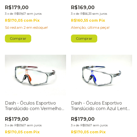
Lilás
Fotocromática
R$179,00
R$169,00
3
x
de
R$59,67
sem juros
3
x
de
R$56,33
sem juros
R$170,05
com
Pix
R$160,55
com
Pix
Só restam
2
em estoque!
Atenção, última peça!
Dash - Óculos Esportivo
Dash - Óculos Esportivo
Translúcido com Vermelho
Translúcido com Azul Lente
Lente Fotocromática
Fotocromática
R$179,00
R$179,00
3
x
de
R$59,67
sem juros
3
x
de
R$59,67
sem juros
R$170,05
com
Pix
R$170,05
com
Pix