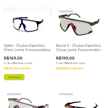
ESGOTADO
Spike - Óculos Esportivo
Boost X - Óculos Esportivo
Preto Lente Fotocromática
CInza Lente Fotocromática
Vermelha
R$169,00
R$199,00
3
x
de
R$56,33
sem juros
3
x
de
R$66,33
sem juros
R$160,55
com
Pix
R$189,05
com
Pix
ESGOTADO
ESGOTADO