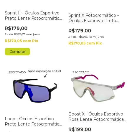
Sprint II - Óculos Esportivo
Sprint X Fotocromático -
Preto Lente Fotocromática
Óculos Esportivo Preto
Azul
Lente Fumê
R$179,00
R$179,00
3
x
de
R$59,67
sem juros
3
x
de
R$59,67
sem juros
R$170,05
com
Pix
R$170,05
com
Pix
ESGOTADO
ESGOTADO
Boost X - Óculos Esportivo
Loop - Óculos Esportivo
Rosa Lente Fotocromática
Preto Lente Fotocromática
Rosa
R$199,00
Azul