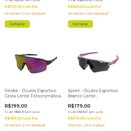
3
x
de
R$59,67
sem juros
3
x
de
R$66,33
sem juros
R$170,05
com
Pix
R$189,05
com
Pix
Só restam
2
em estoque!
Só restam
5
em estoque!
Stroke - Óculos Esportivo
Sprint - Óculos Esportivo
Cinza Lente Fotocromática
Branco Lente
Rosa
Fotocromática Preta
R$199,00
R$179,00
3
x
de
R$66,33
sem juros
3
x
de
R$59,67
sem juros
R$189,05
com
Pix
R$170,05
com
Pix
Só restam
2
em estoque!
Atenção, última peça!