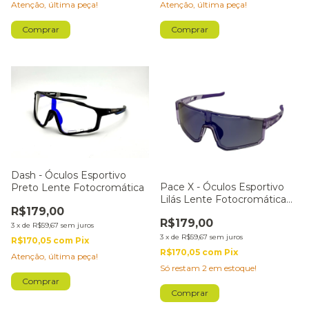
Atenção, última peça!
Atenção, última peça!
Dash - Óculos Esportivo
Pace X - Óculos Esportivo
Preto Lente Fotocromática
Lilás Lente Fotocromática
R$179,00
Lilás
R$179,00
3
x
de
R$59,67
sem juros
3
x
de
R$59,67
sem juros
R$170,05
com
Pix
R$170,05
com
Pix
Atenção, última peça!
Só restam
2
em estoque!