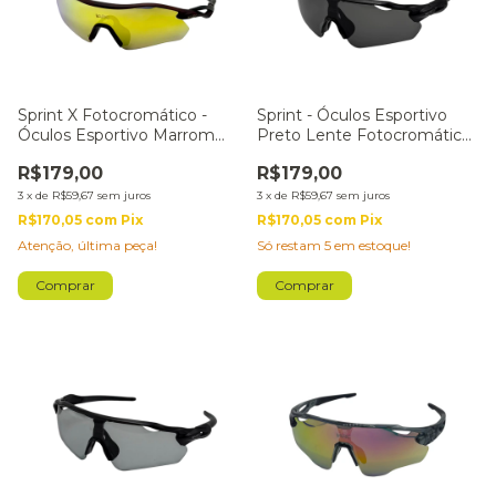
Sprint X Fotocromático -
Sprint - Óculos Esportivo
Óculos Esportivo Marrom
Preto Lente Fotocromática
Lente Dourada
Grey Preta
R$179,00
R$179,00
3
x
de
R$59,67
sem juros
3
x
de
R$59,67
sem juros
R$170,05
com
Pix
R$170,05
com
Pix
Atenção, última peça!
Só restam
5
em estoque!