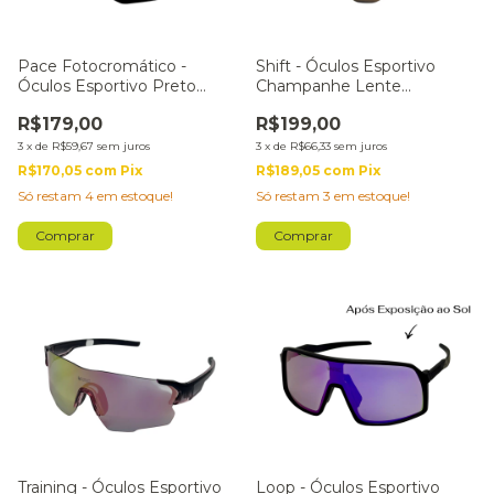
Pace Fotocromático -
Shift - Óculos Esportivo
Óculos Esportivo Preto
Champanhe Lente
Lente Polarizada
Fotocromática Vermelha
R$179,00
R$199,00
3
x
de
R$59,67
sem juros
3
x
de
R$66,33
sem juros
R$170,05
com
Pix
R$189,05
com
Pix
Só restam
4
em estoque!
Só restam
3
em estoque!
Training - Óculos Esportivo
Loop - Óculos Esportivo