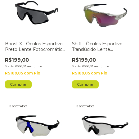
Boost X - Óculos Esportivo
Shift - Óculos Esportivo
Preto Lente Fotocromática
Translúcido Lente
Preta
Fotocromática Rosa
R$199,00
R$199,00
3
x
de
R$66,33
sem juros
3
x
de
R$66,33
sem juros
R$189,05
com
Pix
R$189,05
com
Pix
ESGOTADO
ESGOTADO